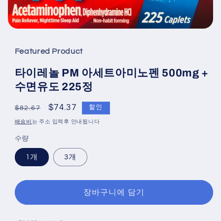
Featured Product
타이레놀 PM 아세트아미노펜 500mg +
수면유도 225정
정
할
$74.37
할인
$82.67
상
인
배송비
는 주소 입력후 안내됩니다
가
가
수량
1개
3개
장바구니에 담기