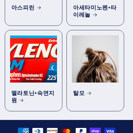
아스피린
아세타미노펜•타
이레놀
멜라토닌•숙면지
탈모
원
결