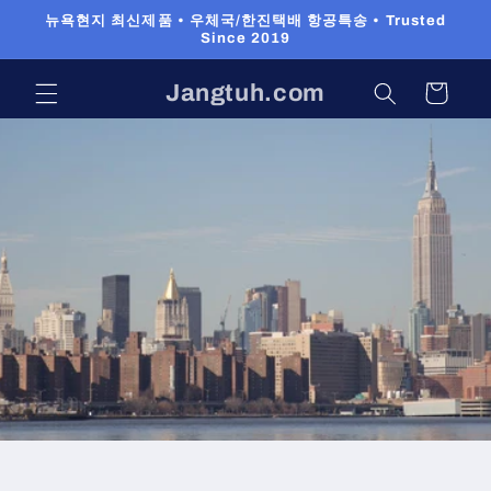
Skip to
뉴욕현지 최신제품 • 우체국/한진택배 항공특송 • Trusted
content
Since 2019
장
바
Jangtuh.com
구
니